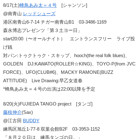
8/17(土)
蜂鳥あみ太＝４号
[シャンソン]
@南青山
レッドシューズ
港区南青山6-7-14 チガー南青山B1 03-3486-1169
森永博志プレゼンツ「第３土ヨー日」
start20:00（〜オールナイト） エントランスフリー ライブ投
げ銭
対バン:トゥクトゥク・スキップ、hooch(the real folk blues)、
GOLDEN DJ:KAWATO(ROLLER☆KING)、TOYO-P(from JVC
FORCE)、UFO(CLUB#6)、MACKY RAMONE(BUZZ
ATTITUDE) Live Drawing:早乙女道春
*蜂鳥あみ太＝４号の出演は22:00以降を予定
8/20(火)FUJIEDA TANGO project [タンゴ]
藤枝伸介
(Sax)
@江古田
BUDDY
練馬区旭丘1-77-8 双葉会館B2F 03-3953-1152
「８月２０日は、練馬タンゴの日。」