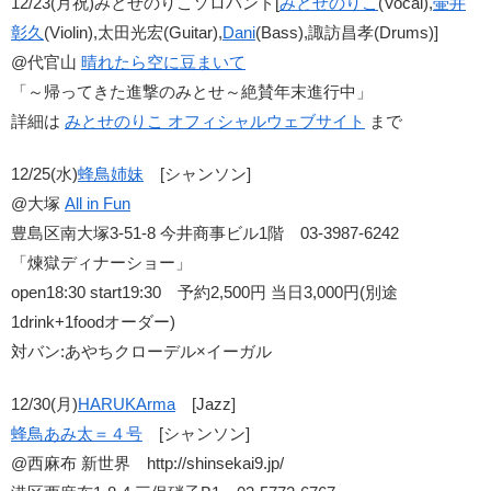
12/23(月祝)みとせのりこソロバンド[
みとせのりこ
(Vocal),
壷井
彰久
(Violin),太田光宏(Guitar),
Dani
(Bass),諏訪昌孝(Drums)]
@代官山
晴れたら空に豆まいて
「～帰ってきた進撃のみとせ～絶賛年末進行中」
詳細は
みとせのりこ オフィシャルウェブサイト
まで
12/25(水)
蜂鳥姉妹
[シャンソン]
@大塚
All in Fun
豊島区南大塚3-51-8 今井商事ビル1階 03-3987-6242
「煉獄ディナーショー」
open18:30 start19:30 予約2,500円 当日3,000円(別途
1drink+1foodオーダー)
対バン:あやちクローデル×イーガル
12/30(月)
HARUKArma
[Jazz]
蜂鳥あみ太＝４号
[シャンソン]
@西麻布 新世界 http://shinsekai9.jp/