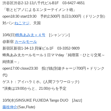
渋谷区渋谷2-12-13八千代ビルB1F 03-6427-4651
「歌とピアノによるエンターテイメント砲」
open18:30 start19:30 予約2,500円 当日3,000円（ドリンク別）
対バン:
ねこマジ
、天国
10/6(日)
蜂鳥あみ太＝４号
[シャンソン]
@新宿
カールモール
新宿区新宿1-34-13 貝塚ビル1F 03-3352-9809
蜂鳥あみ太カールモール１日ママday「純喫茶・ひとり交尾～
純情派～」
open17:00 close23:30 投げ銭(別途チャージ700円＋ドリンク
代)
ゲスト：アイハラミホ。(人間フラワーロック)
*演奏は19:00からと、21:00からを予定
10/9(水)SINSUKE FUJIEDA Tango DUO [Jazz]
藤枝伸介
(Sax,Flute)