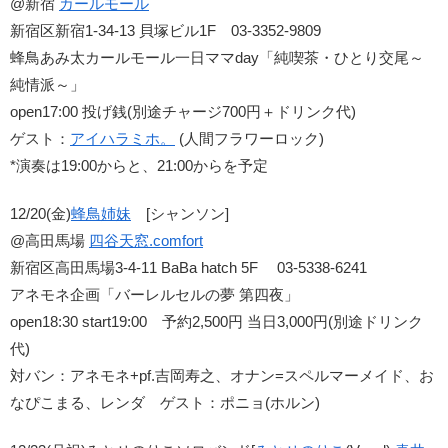
@新宿
カールモール
新宿区新宿1-34-13 貝塚ビル1F 03-3352-9809
蜂鳥あみ太カールモール一日ママday「純喫茶・ひとり交尾～
純情派～」
open17:00 投げ銭(別途チャージ700円＋ドリンク代)
ゲスト：
アイハラミホ。
(人間フラワーロック)
*演奏は19:00からと、21:00からを予定
12/20(金)
蜂鳥姉妹
[シャンソン]
@高田馬場
四谷天窓.comfort
新宿区高田馬場3-4-11 BaBa hatch 5F 03-5338-6241
アネモネ企画「バーレルセルの夢 第四夜」
open18:30 start19:00 予約2,500円 当日3,000円(別途ドリンク
代)
対バン：アネモネ+pf.吉岡寿之、オナン=スペルマーメイド、お
なぴこまる、レンダ ゲスト：ポニョ(ホルン)