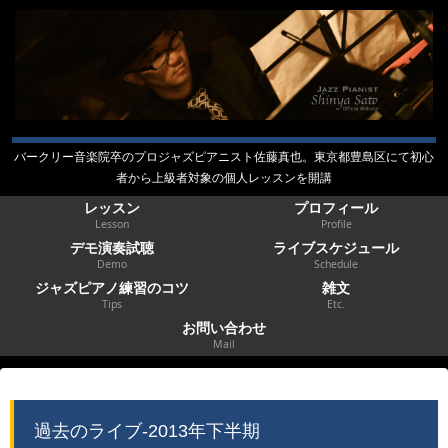
バークリー音楽院卒のプロジャズピアニスト佐藤真也。東京都豊島区にて初心
者から上級者対象の個人レッスンを開講
レッスン
プロフィール
Lesson
Profile
デモ演奏試聴
ライブスケジュール
Demo
Schedule
ジャズピアノ練習のコツ
雑文
Tips
Etc.
お問い合わせ
Mail
過去のライブ-2013年下半期