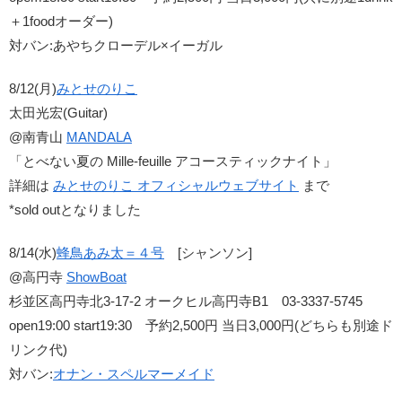
＋1foodオーダー)
対バン:あやちクローデル×イーガル
8/12(月)
みとせのりこ
太田光宏(Guitar)
@南青山
MANDALA
「とべない夏の Mille-feuille アコースティックナイト」
詳細は
みとせのりこ オフィシャルウェブサイト
まで
*sold outとなりました
8/14(水)
蜂鳥あみ太＝４号
[シャンソン]
@高円寺
ShowBoat
杉並区高円寺北3-17-2 オークヒル高円寺B1 03-3337-5745
open19:00 start19:30 予約2,500円 当日3,000円(どちらも別途ド
リンク代)
対バン:
オナン・スペルマーメイド