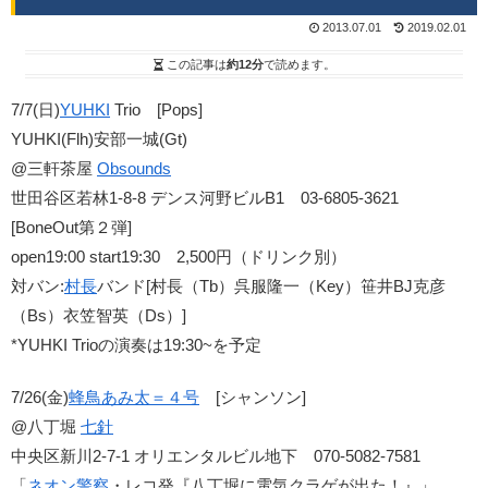
2013.07.01
2019.02.01
この記事は
約12分
で読めます。
7/7(日)
YUHKI
Trio [Pops]
YUHKI(Flh)安部一城(Gt)
@三軒茶屋
Obsounds
世田谷区若林1-8-8 デンス河野ビルB1 03-6805-3621
[BoneOut第２弾]
open19:00 start19:30 2,500円（ドリンク別）
対バン:
村長
バンド[村長（Tb）呉服隆一（Key）笹井BJ克彦
（Bs）衣笠智英（Ds）]
*YUHKI Trioの演奏は19:30~を予定
7/26(金)
蜂鳥あみ太＝４号
[シャンソン]
@八丁堀
七針
中央区新川2-7-1 オリエンタルビル地下 070-5082-7581
「
ネオン警察
・レコ発『八丁堀に電気クラゲが出た！』」