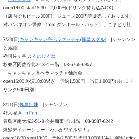
open19:00 start19:30 2,000円(ドリンク持ち込みOK)
（店内でもビール300円、ジュース200円等販売しております）
対バン:ネオン警察（from ダンボール・バット）、こまどり社
7/28(日)
キャンキャン亭べラマッチャ(蜂鳥スグル)
[シャンソン
と落語]
@阿佐ヶ谷
よるのひるね
杉並区阿佐谷北2-13-4 一階 03-6765-6997
「キャンキャン亭べラマッチャ独演会」
open16:00 終演18:00過ぎ 予約1,500円 当日1,800円(共に1ド
リンク500円別）
8/11(日)
蜂鳥姉妹
[シャンソン]
@大塚
All in Fun
豊島区南大塚3-51-8 今井商事ビル1階 03-3987-6242
煉獄ディナーショー「わいがワイルや！」
opem18:30 start19:30 予約2,500円 当日3,000円(共に別途1drink