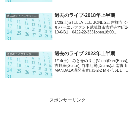
Jazz1/26(日)六...
過去のライブ-2018年上半期
過去のライブスケジュール
1/20(土)STELLA LEE JONESat 吉祥寺 シ
ルバーエレファント武蔵野市吉祥寺本町2-
10-6-B1 0422-22-3331open18:00
start18:30 予約3,000円 当日3,500円(共に
別途ドリンク代)...
過去のライブ-2023年上半期
過去のライブスケジュール
1/14(土) みとせのりこ(Vocal)Dani(Bass),
吉野薫(Guitar), 谷本朋翼(Drums)at 南青山
MANDALA港区南青山3-2-2 MRビルB1
03-5474-0411「謹賀プログレ！ お節を過
ぎたらカレー...
スポンサーリンク