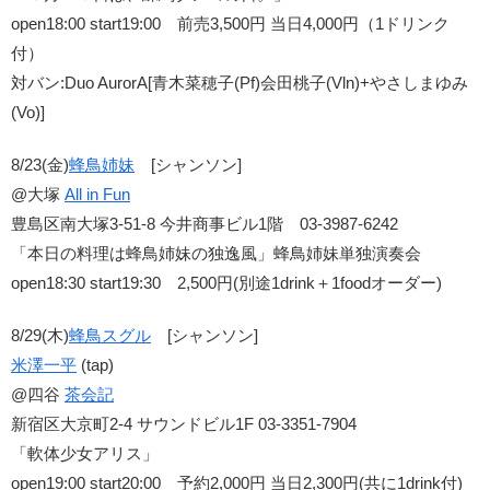
open18:00 start19:00 前売3,500円 当日4,000円（1ドリンク
付）
対バン:Duo AurorA[青木菜穂子(Pf)会田桃子(Vln)+やさしまゆみ
(Vo)]
8/23(金)
蜂鳥姉妹
[シャンソン]
@大塚
All in Fun
豊島区南大塚3-51-8 今井商事ビル1階 03-3987-6242
「本日の料理は蜂鳥姉妹の独逸風」蜂鳥姉妹単独演奏会
open18:30 start19:30 2,500円(別途1drink＋1foodオーダー)
8/29(木)
蜂鳥スグル
[シャンソン]
米澤一平
(tap)
@四谷
茶会記
新宿区大京町2-4 サウンドビル1F 03-3351-7904
「軟体少女アリス」
open19:00 start20:00 予約2,000円 当日2,300円(共に1drink付)