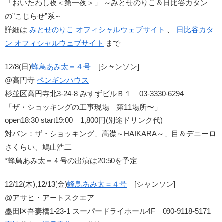
「おいたわし夜＜第一夜＞」 ～みとせのりこ＆日比谷カタン
の”こじらせ”系～
詳細は
みとせのりこ オフィシャルウェブサイト
、
日比谷カタ
ン オフィシャルウェブサイト
まで
12/8(日)
蜂鳥あみ太＝４号
[シャンソン]
@高円寺
ペンギンハウス
杉並区高円寺北3-24-8 みすずビルＢ１ 03-3330-6294
「ザ・ショッキングの工事現場 第11場所〜」
open18:30 start19:00 1,800円(別途ドリンク代)
対バン：ザ・ショッキング、高襟～HAIKARA～、目＆デニーロ
さくらい、鳩山浩二
*蜂鳥あみ太＝４号の出演は20:50を予定
12/12(木),12/13(金)
蜂鳥あみ太＝４号
[シャンソン]
@アサヒ・アートスクエア
墨田区吾妻橋1-23-1 スーパードライホール4F 090-9118-5171