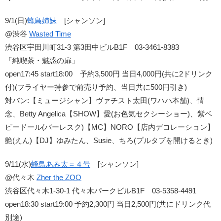
9/1(日)
蜂鳥姉妹
[シャンソン]
@渋谷
Wasted Time
渋谷区宇田川町31-3 第3田中ビルB1F 03-3461-8383
「純喫茶・魅惑の扉」
open17:45 start18:00 予約3,500円 当日4,000円(共に2ドリンク
付)(フライヤー持参で前売り予約、当日共に500円引き)
対バン:【ミュージシャン】ヴァチスト太田(ワハハ本舗)、情
念、Betty Angelica【SHOW】愛(お色気セクシーショー)、紫ベ
ビードール(バーレスク)【MC】NORO【店内デコレーション】
艶(えん)【DJ】ゆみたん、Susie、ちろ(プルタブを開けるとき)
9/11(水)
蜂鳥あみ太＝４号
[シャンソン]
@代々木
Zher the ZOO
渋谷区代々木1-30-1 代々木パークビルB1F 03-5358-4491
open18:30 start19:00 予約2,300円 当日2,500円(共にドリンク代
別途)