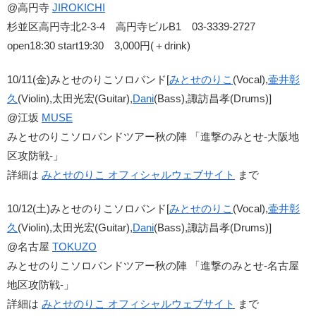
@高円寺
JIROKICHI
杉並区高円寺北2-3-4 高円寺ビルB1 03-3339-2727
open18:30 start19:30 3,000円(＋drink)
10/11(金)みとせのりこソロバンド[
みとせのりこ
(Vocal),
壷井彰
久
(Violin),太田光宏(Guitar),
Dani
(Bass),諏訪昌孝(Drums)]
@江坂
MUSE
みとせのりこソロバンドツアー秋の陣 「進撃のみとせ-大阪地
区攻防戦-」
詳細は
みとせのりこ オフィシャルウェブサイト
まで
10/12(土)みとせのりこソロバンド[
みとせのりこ
(Vocal),
壷井彰
久
(Violin),太田光宏(Guitar),
Dani
(Bass),諏訪昌孝(Drums)]
@名古屋
TOKUZO
みとせのりこソロバンドツアー秋の陣 「進撃のみとせ-名古屋
地区攻防戦-」
詳細は
みとせのりこ オフィシャルウェブサイト
まで