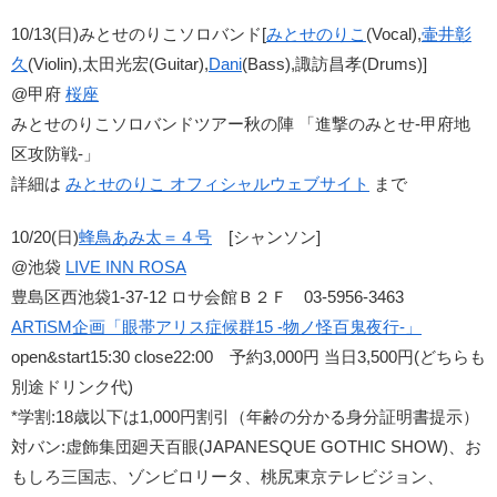
10/13(日)みとせのりこソロバンド[
みとせのりこ
(Vocal),
壷井彰
久
(Violin),太田光宏(Guitar),
Dani
(Bass),諏訪昌孝(Drums)]
@甲府
桜座
みとせのりこソロバンドツアー秋の陣 「進撃のみとせ-甲府地
区攻防戦-」
詳細は
みとせのりこ オフィシャルウェブサイト
まで
10/20(日)
蜂鳥あみ太＝４号
[シャンソン]
@池袋
LIVE INN ROSA
豊島区西池袋1-37-12 ロサ会館Ｂ２Ｆ 03-5956-3463
ARTiSM企画「眼帯アリス症候群15 -物ノ怪百鬼夜行-」
open&start15:30 close22:00 予約3,000円 当日3,500円(どちらも
別途ドリンク代)
*学割:18歳以下は1,000円割引（年齢の分かる身分証明書提示）
対バン:虚飾集団廻天百眼(JAPANESQUE GOTHIC SHOW)、お
もしろ三国志、ゾンビロリータ、桃尻東京テレビジョン、