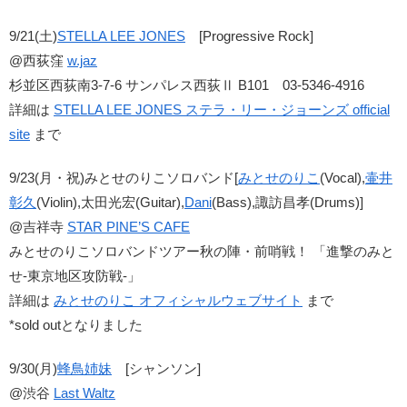
9/21(土)
STELLA LEE JONES
[Progressive Rock]
@西荻窪
w.jaz
杉並区西荻南3-7-6 サンパレス西荻Ⅱ B101 03-5346-4916
詳細は
STELLA LEE JONES ステラ・リー・ジョーンズ official
site
まで
9/23(月・祝)みとせのりこソロバンド[
みとせのりこ
(Vocal),
壷井
彰久
(Violin),太田光宏(Guitar),
Dani
(Bass),諏訪昌孝(Drums)]
@吉祥寺
STAR PINE’S CAFE
みとせのりこソロバンドツアー秋の陣・前哨戦！ 「進撃のみと
せ-東京地区攻防戦-」
詳細は
みとせのりこ オフィシャルウェブサイト
まで
*sold outとなりました
9/30(月)
蜂鳥姉妹
[シャンソン]
@渋谷
Last Waltz