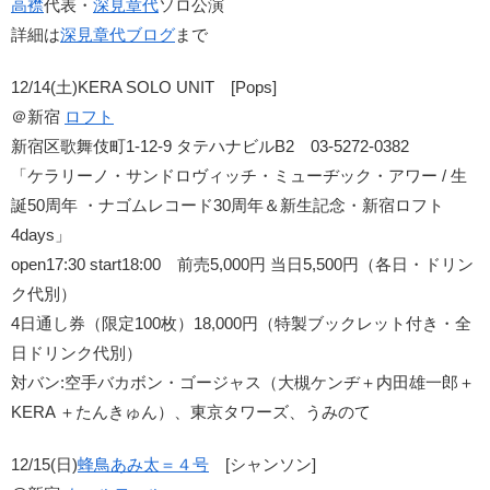
高襟
代表・
深見章代
ソロ公演
詳細は
深見章代ブログ
まで
12/14(土)KERA SOLO UNIT [Pops]
＠新宿
ロフト
新宿区歌舞伎町1-12-9 タテハナビルB2 03-5272-0382
「ケラリーノ・サンドロヴィッチ・ミューヂック・アワー / 生
誕50周年 ・ナゴムレコード30周年＆新生記念・新宿ロフト
4days」
open17:30 start18:00 前売5,000円 当日5,500円（各日・ドリン
ク代別）
4日通し券（限定100枚）18,000円（特製ブックレット付き・全
日ドリンク代別）
対バン:空手バカボン・ゴージャス（大槻ケンヂ＋内田雄一郎＋
KERA ＋たんきゅん）、東京タワーズ、うみのて
12/15(日)
蜂鳥あみ太＝４号
[シャンソン]