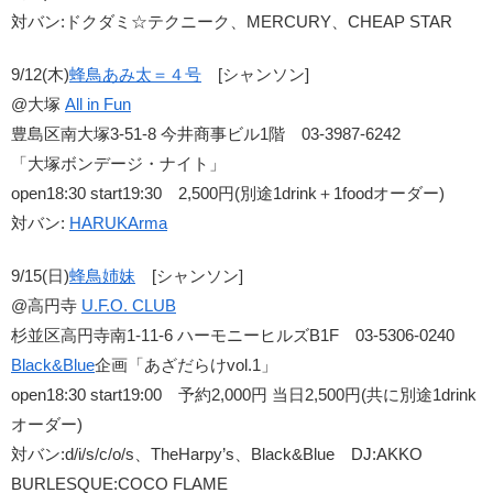
対バン:ドクダミ☆テクニーク、MERCURY、CHEAP STAR
9/12(木)
蜂鳥あみ太＝４号
[シャンソン]
@大塚
All in Fun
豊島区南大塚3-51-8 今井商事ビル1階 03-3987-6242
「大塚ボンデージ・ナイト」
open18:30 start19:30 2,500円(別途1drink＋1foodオーダー)
対バン:
HARUKArma
9/15(日)
蜂鳥姉妹
[シャンソン]
@高円寺
U.F.O. CLUB
杉並区高円寺南1-11-6 ハーモニーヒルズB1F 03-5306-0240
Black&Blue
企画「あざだらけvol.1」
open18:30 start19:00 予約2,000円 当日2,500円(共に別途1drink
オーダー)
対バン:d/i/s/c/o/s、TheHarpy’s、Black&Blue DJ:AKKO
BURLESQUE:COCO FLAME