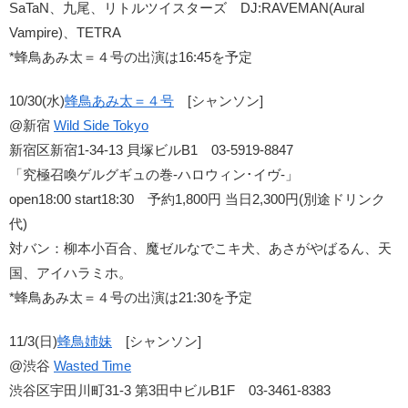
SaTaN、九尾、リトルツイスターズ DJ:RAVEMAN(Aural
Vampire)、TETRA
*蜂鳥あみ太＝４号の出演は16:45を予定
10/30(水)
蜂鳥あみ太＝４号
[シャンソン]
@新宿
Wild Side Tokyo
新宿区新宿1-34-13 貝塚ビルB1 03-5919-8847
「究極召喚ゲルグギュの巻-ハロウィン･イヴ-」
open18:00 start18:30 予約1,800円 当日2,300円(別途ドリンク
代)
対バン：柳本小百合、魔ゼルなでこキ犬、あさがやばるん、天
国、アイハラミホ。
*蜂鳥あみ太＝４号の出演は21:30を予定
11/3(日)
蜂鳥姉妹
[シャンソン]
@渋谷
Wasted Time
渋谷区宇田川町31-3 第3田中ビルB1F 03-3461-8383