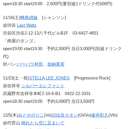
open18:30 start19:00 2,500円(要別途1ドリンク代500円)
11/16(土)
蜂鳥姉妹
[シャンソン]
@渋谷
Last Waltz
渋谷区渋谷2-12-13八千代ビルB1F 03-6427-4651
「肉屋のタンゴ」
open19:00 start19:30 予約2,500円 当日3,000円(別途ドリンク
代)
対バン:
バーバラ村田
、
加納真実
11/23(土・祝)
STELLA LEE JONES
[Progressive Rock]
@吉祥寺
シルバーエレファント
武蔵野市吉祥寺本町2-10-6-B1 0422-22-3331
open18:30 start19:00 予約3,000円 当日3,500円
12/5(木)
みとせのりこ
(Vo)
日比谷カタン
(Gt/Vo)
壷井彰久
(Vln)
@代官山
晴れたら空に豆まいて