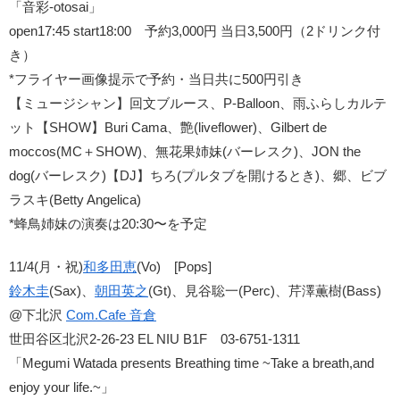
「音彩-otosai」
open17:45 start18:00 予約3,000円 当日3,500円（2ドリンク付
き）
*フライヤー画像提示で予約・当日共に500円引き
【ミュージシャン】回文ブルース、P-Balloon、雨ふらしカルテ
ット【SHOW】Buri Cama、艶(liveflower)、Gilbert de
moccos(MC＋SHOW)、無花果姉妹(バーレスク)、JON the
dog(バーレスク)【DJ】ちろ(プルタブを開けるとき)、郷、ビブ
ラスキ(Betty Angelica)
*蜂鳥姉妹の演奏は20:30〜を予定
11/4(月・祝)
和多田恵
(Vo) [Pops]
鈴木圭
(Sax)、
朝田英之
(Gt)、見谷聡一(Perc)、芹澤薫樹(Bass)
@下北沢
Com.Cafe 音倉
世田谷区北沢2-26-23 EL NIU B1F 03-6751-1311
「Megumi Watada presents Breathing time ~Take a breath,and
enjoy your life.~」